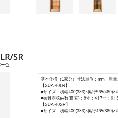
LR/SR
バー色
基本仕様（1家分）寸法単位：mm 重量単位
【SUA-40LR】
■サイズ：横幅400(383)×奥行565(480)
■御骨壺収納数(目安)：8寸：4 | 7寸：9 | 6寸
【SUA-40SR】
■サイズ：横幅400(383)×奥行465(380)
■御骨壺収納数(目安)：8寸：2 | 7寸：6 | 6寸