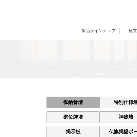
製品ラインナップ
建立
御納骨壇
特別仕様
御位牌壇
神徒壇
掲示板
仏旗掲揚ポ