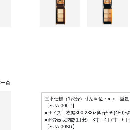
バー色
基本仕様（1家分）寸法単位：mm 重量単位
【SUA-30LR】
■サイズ：横幅300(283)×奥行565(480)
■御骨壺収納数(目安)：8寸：4 | 7寸：6 | 6寸
【SUA-30SR】