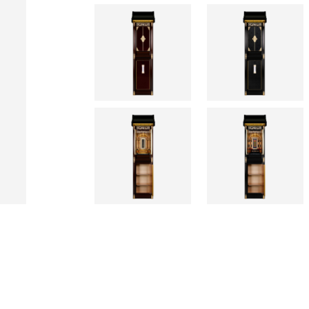
【SUA-35LR】
■サイズ：横幅350(333)×奥行565(480)
■御骨壺収納数(目安)：8寸：4 | 7寸：6 | 6寸
【SUA-35SR】
■サイズ：横幅350(283)×奥行465(380)
■御骨壺収納数(目安)：8寸：2 | 7寸：3 | 6寸