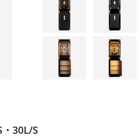
■サイズ：横幅450(433)×奥行565 (480)
■御骨壺収納数(目安)： 8寸：4 | 7寸：12 | 6
【SUA-45S】
■サイズ：横幅450(433)×奥行465(380) 
■御骨壺収納数(目安)： 8寸：2 | 7寸：6 | 6寸
S・30L/S