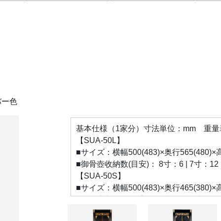
バー色
基本仕様（1家分）寸法単位：mm 重量単位
【SUA-50L】
■サイズ：横幅500(483)×奥行565(480)
■御骨壺收納数(目安)： 8寸：6 | 7寸：12 | 6
【SUA-50S】
■サイズ：横幅500(483)×奥行465(380)
■御骨壺収納数(目安)： 8寸：4 | 7寸：9 | 6寸
【SUA-45 L】