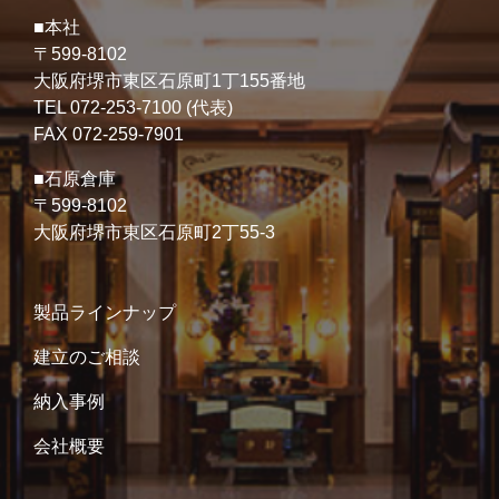
■本社
〒599-8102
大阪府堺市東区石原町1丁155番地
TEL 072-253-7100 (代表)
FAX 072-259-7901
■石原倉庫
〒599-8102
大阪府堺市東区石原町2丁55-3
製品ラインナップ
建立のご相談
納入事例
会社概要